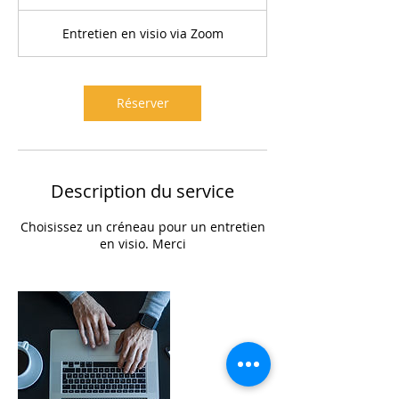
0
m
Entretien en visio via Zoom
i
n
Réserver
Description du service
Choisissez un créneau pour un entretien
en visio. Merci