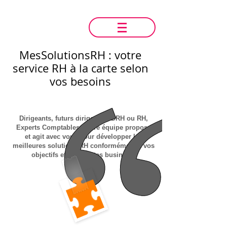
MesSolutionsRH : votre
service RH à la carte selon
vos besoins
DRH
Dirigeants, futurs dirigeants, DRH ou RH,
Experts Comptables, notre équipe propose
et agit avec vous pour développer les
meilleures solutions RH conformément à vos
objectifs et contraintes business"