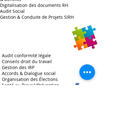
Formation
Digitalisation des documents RH
Audit Social
Gestion & Conduite de Projets SIRH
ADP & Paie
SIRH
Audit conformité légale
Conseils droit du travail
Gestion des IRP
Accords & Dialogue social
Organisation des Élections
Santé au Travail/Prévention
Campagnes de Recrutements
Image Employeur
Gestion de Carrières/GPEC
Entretiens Professionnels
Intégration & Fidélisation